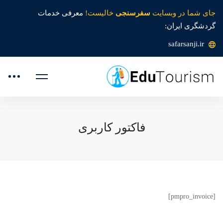
جای شما در وبسایت
سفرسنجی
خالیست!
معرفی خدمات
گردشگری ایران:
safarsanji.ir
فاکتور کاربری
[pmpro_invoice]