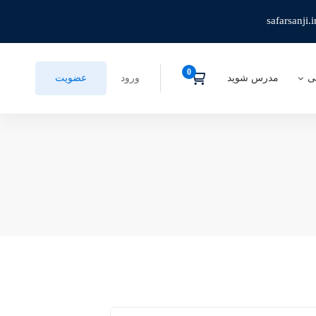
safarsanji.i
ی
مدرس شوید
ورود
عضویت