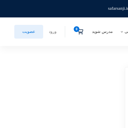
safarsanji.i
ی
مدرس شوید
ورود
عضویت