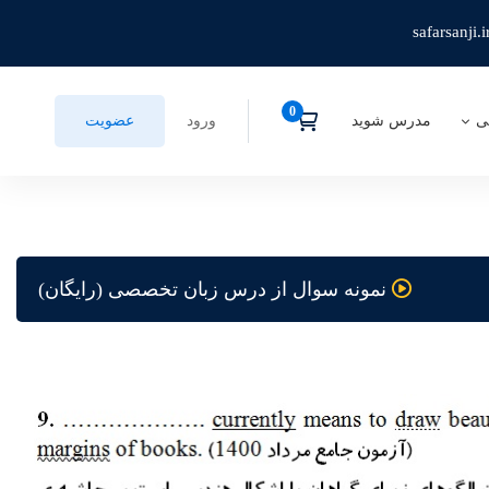
safarsanji.i
ی
مدرس شوید
ورود
عضویت
نمونه سوال از درس زبان تخصصی (رایگان)