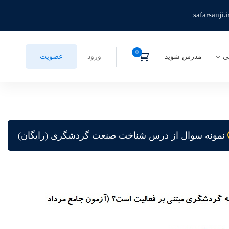
safarsanji.i
ی
مدرس شوید
ورود
عضویت
نمونه سوال از درس شناخت صنعت گردشگری (رایگان)