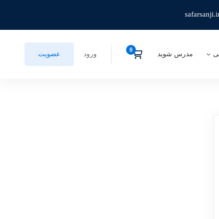
safarsanji.i
ی
مدرس شوید
ورود
عضویت