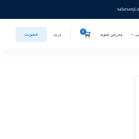
safarsanji.i
ی
مدرس شوید
ورود
عضویت