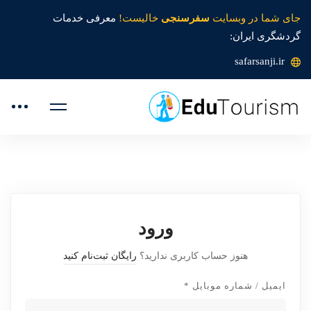
جای شما در وبسایت
سفرسنجی
خالیست!
معرفی خدمات
گردشگری ایران:
safarsanji.ir
ورود
هنوز حساب کاربری ندارید؟
رایگان ثبت‌نام کنید
ایمیل / شماره موبایل
*