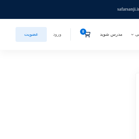
safarsanji.i
ی
مدرس شوید
ورود
عضویت