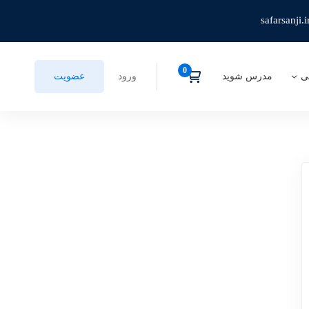
safarsanji.i
ی
مدرس شوید
ورود
عضویت