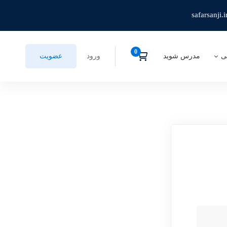
safarsanji.i
ی
مدرس شوید
ورود
عضویت