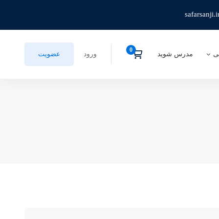
safarsanji.i
ی
مدرس شوید
ورود
عضویت