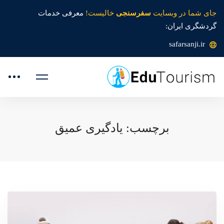
جای شما در وبسایت
سفرسنجی
خالیست!
معرفی خدمات
گردشگری ایران:
safarsanji.ir
برچسب: یادگیری عمیق